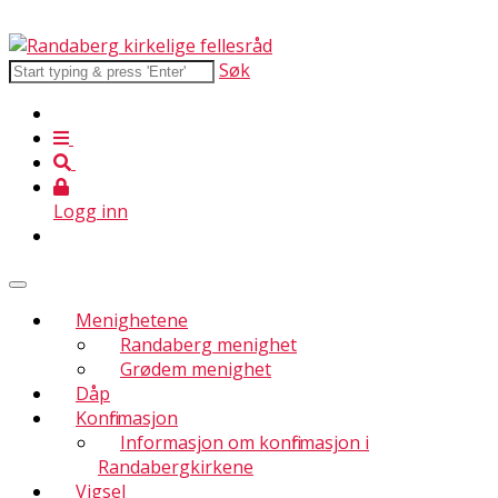
Søk
Logg inn
Menighetene
Randaberg menighet
Grødem menighet
Dåp
Konfirmasjon
Informasjon om konfirmasjon i
Randabergkirkene
Vigsel