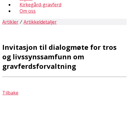
Kirkegård-gravferd
Om oss
Artikler
⁄
Artikkeldetaljer
Invitasjon til dialogmøte for tros
og livssynssamfunn om
gravferdsforvaltning
Tilbake